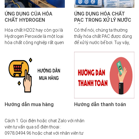
ỨNG DỤNG CỦA HÓA
ỨNG DỤNG HÓA CHẤT
CHẤT HYDROGEN
PAC TRONG XỬ LÝ NƯỚC
PEROXIDE (H2O2)
BỂ BƠI
Hóa chất H2O2 hay còn gọi là
Có thể nói, chúng ta thường
Hydrogen Peroxide là một loại
thấy hóa chất PAC được dùng
hóa chất công nghiệp rất quen
để xử lý nước bể bơi. Tuy vậy,
thuộc và phổ biến của cuộc
chúng có những đặc điểm gì
sống hằng ngày. Bạn có biết
nổi bật? Ứng dụng của loại
H2O2 là gì ko? Tính chất như
hóa chất này như thế nào?
thế nào? Hay nó được ứng
dụng gì trong cuộc sống?
Hướng dẫn mua hàng
Hướng dẫn thanh toán
Cách 1: Gọi điện hoặc chat Zalo với nhân
viên tư vấn qua số điện thoại :
0978.0494.96 hoặc chat với nhân viên tư